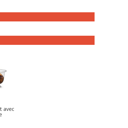
t avec
e