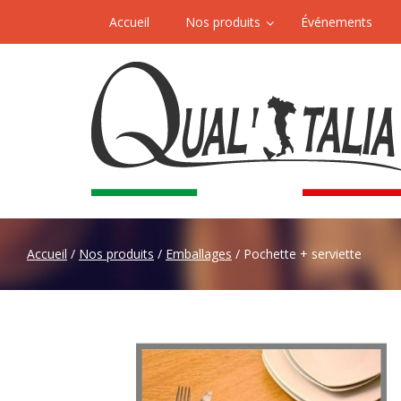
Accueil
Nos produits
Événements
Accueil
/
Nos produits
/
Emballages
/ Pochette + serviette