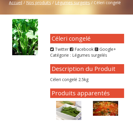
Accueil
/
Nos produits
/
Légumes surgelés
/ Céleri congelé
Céleri congelé
Twitter
Facebook
Google+
Catégorie :
Légumes surgelés
Description du Produit
Céleri congelé 2.5kg
Produits apparentés