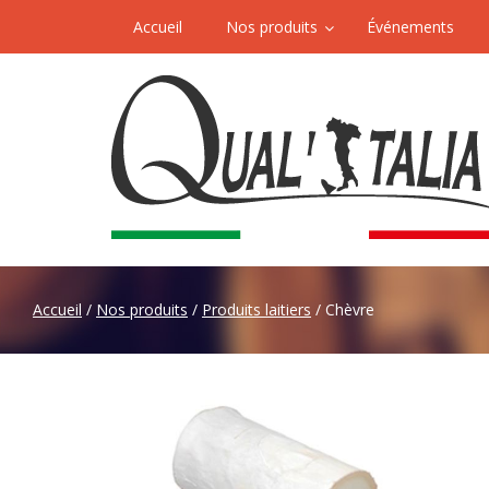
Accueil
Nos produits
Événements
Accueil
/
Nos produits
/
Produits laitiers
/ Chèvre