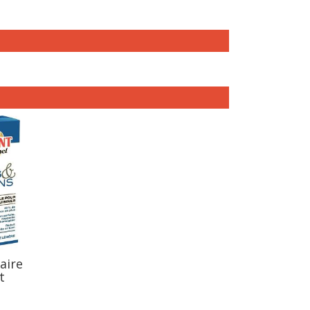
aire
t