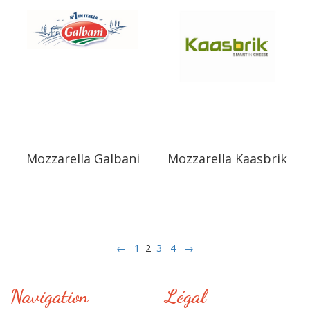
Mozzarella Galbani
Mozzarella Kaasbrik
←
1
2
3
4
→
Navigation
Légal