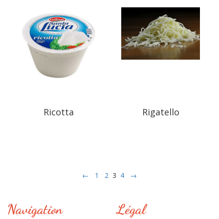
Ricotta
Rigatello
←
1
2
3
4
→
Navigation
Légal